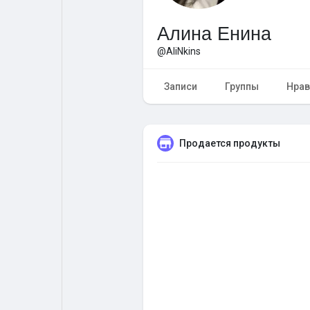
Алина Енина
Форум
Поиск
@AliNkins
Топ посты
Игры
Записи
Группы
Нрав
Образование
Работа
Продается продукты
Предложения
Краудфандинг