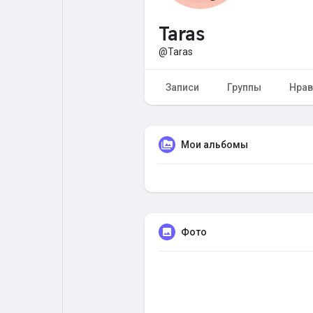
Taras
Форум
Поиск
@Taras
Топ посты
Игры
Записи
Группы
Нрав
Образование
Работа
Мои альбомы
Предложения
Краудфандинг
Фото