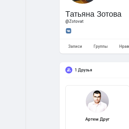
Татьяна Зотова
Форум
Поиск
@Zotovat
Топ посты
Игры
Записи
Группы
Нрав
Образование
Работа
1 Друзья
Предложения
Краудфандинг
Артем Друг