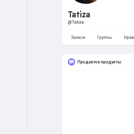
Tatiza
Форум
Поиск
@Tatiza
Топ посты
Игры
Записи
Группы
Нрав
Образование
Работа
Продается продукты
Предложения
Краудфандинг