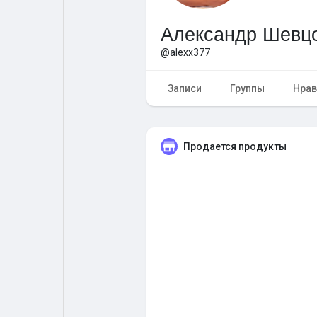
Александр Шевц
Форум
Поиск
@alexx377
Топ посты
Игры
Записи
Группы
Нрав
Образование
Работа
Продается продукты
Предложения
Краудфандинг